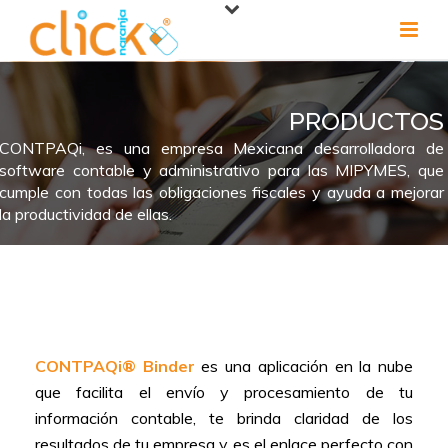
PRODUCTOS
CONTPAQi, es una empresa Mexicana desarrolladora de
software contable y administrativo para las MIPYMES, que
cumple con todas las obligaciones fiscales y ayuda a mejorar
la productividad de ellas.
CONTPAQi® Binder
es una aplicación en la nube
que facilita el envío y procesamiento de tu
información contable, te brinda claridad de los
resultados de tu empresa y es el enlace perfecto con