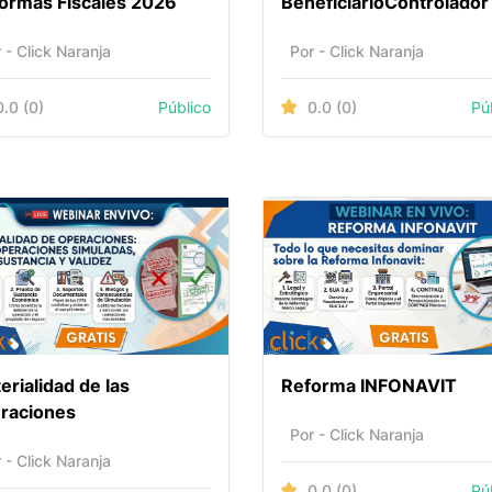
ormas Fiscales ㅤㅤㅤ2026
BeneficiarioㅤㅤㅤㅤㅤㅤControlador
 - Click Naranja
Por - Click Naranja
0.0
(0)
Público
0.0
(0)
Pú
erialidad de las
Reforma ­ㅤㅤㅤㅤㅤㅤㅤㅤㅤINFONAVIT
raciones
Por - Click Naranja
 - Click Naranja
0.0
(0)
Pú