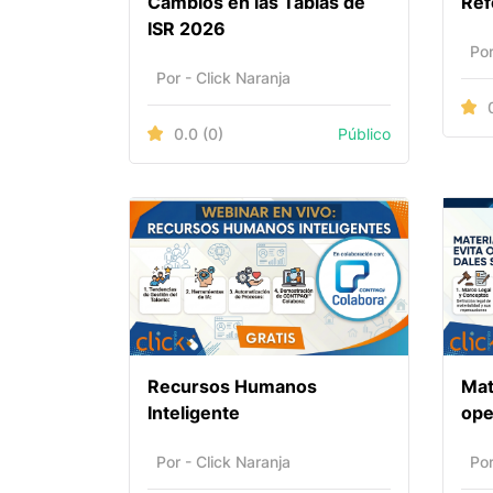
Cambios en las Tablas de
Ref
ISR 2026
Por
Por - Click Naranja
0.0
(0)
Público
Recursos Humanos
Mat
Inteligente
ope
Por - Click Naranja
Por