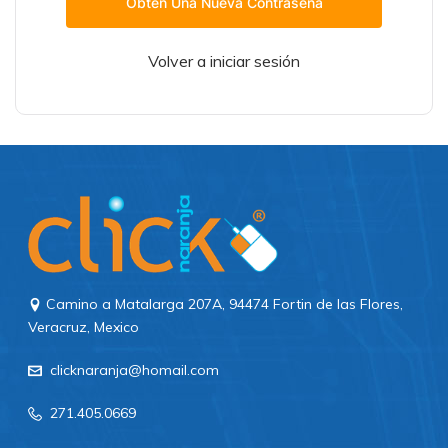
Obtén Una Nueva Contraseña
Volver a iniciar sesión
Camino a Matalarga 207A, 94474 Fortin de las Flores,
Veracruz, Mexico
clicknaranja@homail.com
271.405.0669